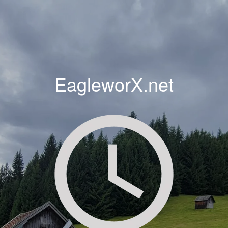
EagleworX.net