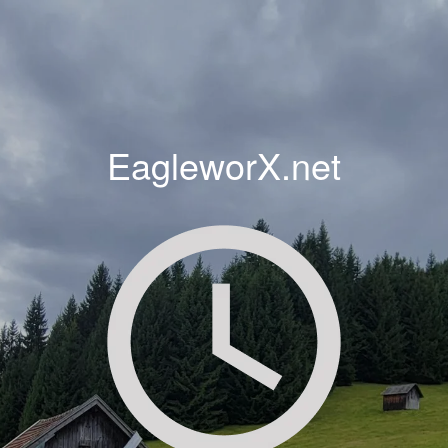
EagleworX.net