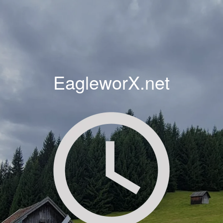
EagleworX.net