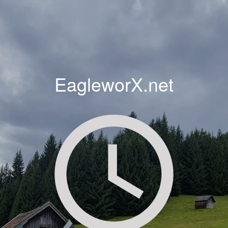
EagleworX.net