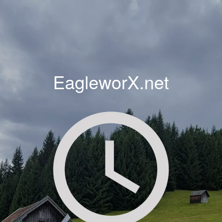
EagleworX.net