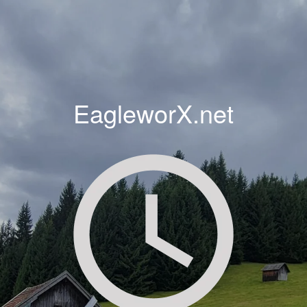
EagleworX.net