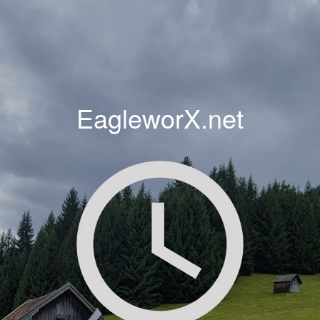
EagleworX.net