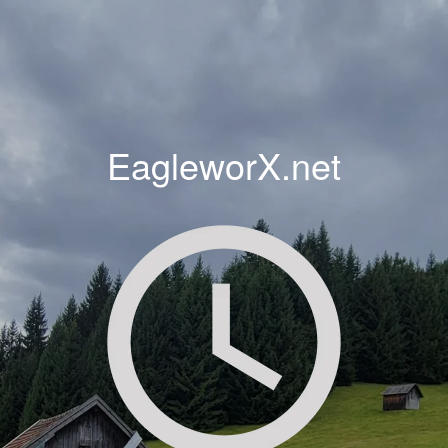
EagleworX.net